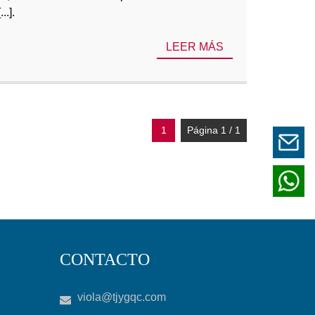
..].
LEER MÁS
1
Página 1 / 1
CONTACTO
viola@tjygqc.com