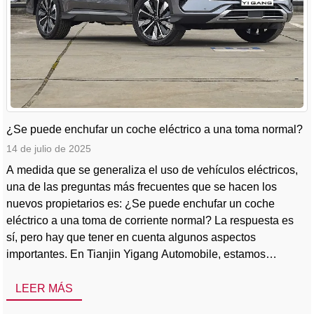
¿Se puede enchufar un coche eléctrico a una toma normal?
14 de julio de 2025
A medida que se generaliza el uso de vehículos eléctricos,
una de las preguntas más frecuentes que se hacen los
nuevos propietarios es: ¿Se puede enchufar un coche
eléctrico a una toma de corriente normal? La respuesta es
sí, pero hay que tener en cuenta algunos aspectos
importantes. En Tianjin Yigang Automobile, estamos
especializados en la exportación de vehículos eléctricos
prácticos y asequibles, incluidos los coches eléctricos BYD
LEER MÁS
más vendidos como [...].