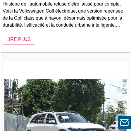
l'histoire de l'automobile refuse d'être laissé pour compte.
Voici la Volkswagen Golf électrique, une version repensée
de la Golf classique à hayon, désormais optimisée pour la
durabilité, l'efficacité et la conduite urbaine intelligente.
Disponible auprès de Yigang Automobile, un nom de
confiance parmi les véhicules électriques [...]
LIRE PLUS