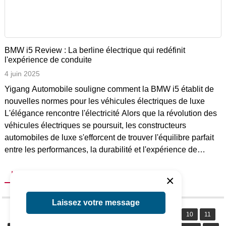
BMW i5 Review : La berline électrique qui redéfinit
l'expérience de conduite
4 juin 2025
Yigang Automobile souligne comment la BMW i5 établit de
nouvelles normes pour les véhicules électriques de luxe
L'élégance rencontre l'électricité Alors que la révolution des
véhicules électriques se poursuit, les constructeurs
automobiles de luxe s'efforcent de trouver l'équilibre parfait
entre les performances, la durabilité et l'expérience de
conduite haut de gamme. La réponse de BMW à ce défi ? La
voiture électrique BMW i5, une berline électrique élégante
LIRE PLUS
×
qui mélange [...]
Laissez votre message
Précédent
1
2
3
4
5
6
7
8
9
10
11