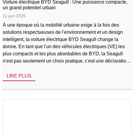
Voiture électrique BYD Seagull : Une puissance compacte,
un grand potentiel urbain
11 juin 2025
À une époque où la mobilité urbaine exige à la fois des
solutions respectueuses de l'environnement et un design
intelligent, la voiture électrique BYD Seagull change la
donne. En tant que l'un des véhicules électriques (VE) les
plus compacts et les plus abordables de BYD, la Seagull
n'est pas seulement un choix pratique, c'est une déclaration
audacieuse dans la nouvelle ère de la conduite quotidienne.
Disponible dès maintenant sur [...]
LIRE PLUS