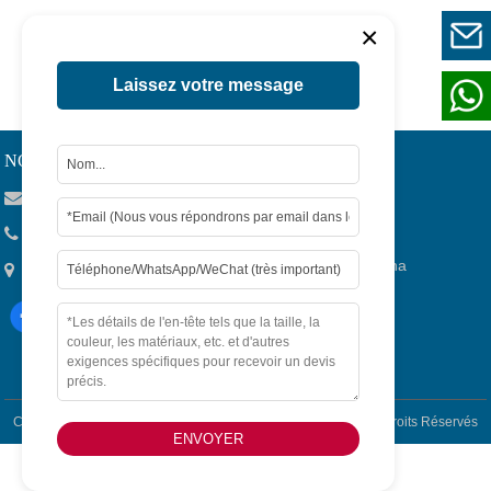
×
1
Page 1 / 1
Laissez votre message
NOUS CONTACTER
Viola@tjygqc.com
+86 18732106029
No.15 Lingang Road, Bonded Area, Tianjin City, China
Copyright © 2026
Tianjin Yigang Automobile Sales Co. -
Tous Droits Réservés
ENVOYER