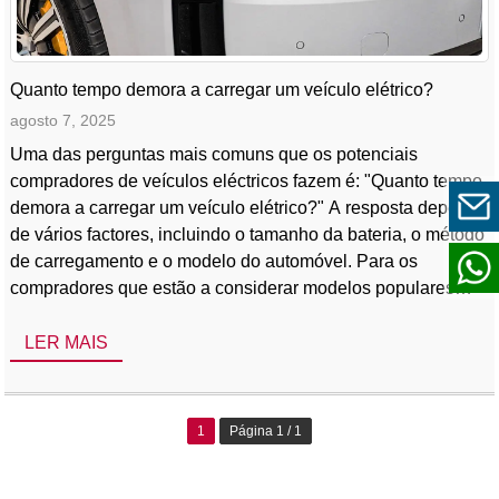
Quanto tempo demora a carregar um veículo elétrico?
agosto 7, 2025
Uma das perguntas mais comuns que os potenciais
compradores de veículos eléctricos fazem é: "Quanto tempo
demora a carregar um veículo elétrico?" A resposta depende
de vários factores, incluindo o tamanho da bateria, o método
de carregamento e o modelo do automóvel. Para os
compradores que estão a considerar modelos populares
como o Denza N9 ou outros automóveis eléctricos chineses
da BYD, a compreensão destas variáveis [...]
LER MAIS
1
Página 1 / 1