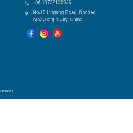
+86 18732106029
No.15 Lingang Road, Bonded
Area,Tianjin City, China
servados