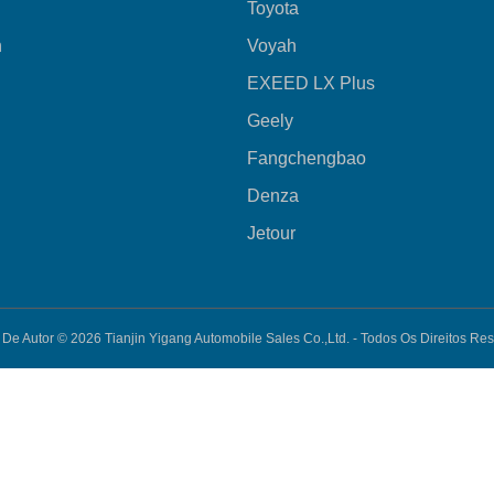
Toyota
n
Voyah
EXEED LX Plus
Geely
Fangchengbao
Denza
Jetour
s De Autor © 2026
Tianjin Yigang Automobile Sales Co.,Ltd. -
Todos Os Direitos Re