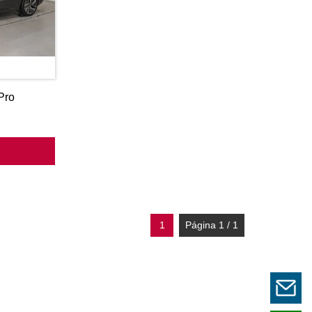
Pro
R
1
Página 1 / 1