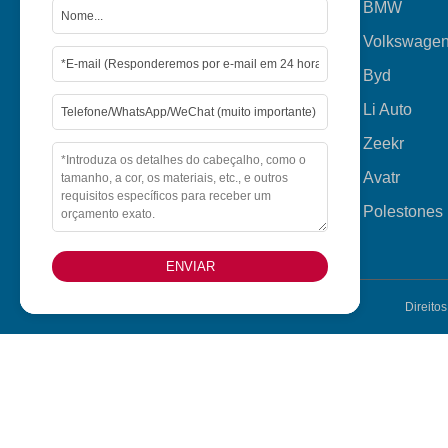
BMW
Produtos
Volkswage
Sobre nós
Byd
Vídeo
Li Auto
Notícias
Zeekr
Contactar-nos
Avatr
Polestones
ENVIAR
Direito