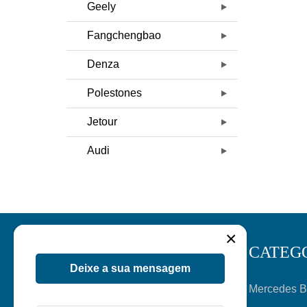
Geely
Fangchengbao
Denza
Polestones
Jetour
Audi
×
INFORMAÇÃO
CATEG
Deixe a sua mensagem
Início
Mercedes 