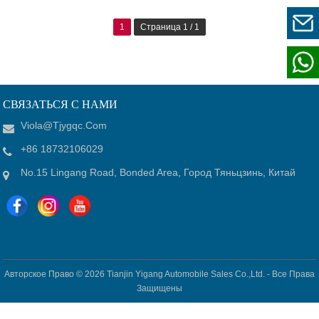
1
Страница 1 / 1
СВЯЗАТЬСЯ С НАМИ
Viola@tjygqc.com
+86 18732106029
No.15 Lingang Road, Bonded Area, Город Тяньцзинь, Китай
Авторское Право © 2026
Tianjin Yigang Automobile Sales Co.,Ltd. -
Все Права
Защищены