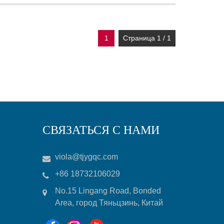
1
Страница 1 / 1
СВЯЗАТЬСЯ С НАМИ
viola@tjygqc.com
+86 18732106029
No.15 Lingang Road, Bonded
Area, город Тяньцзинь, Китай