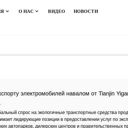
ИЯ
О НАС
ВИДЕО
НОВОСТИ
кспорту электромобилей навалом от Tianjin Yig
и через границы
.
бальный спрос на экологичные транспортные средства продо
нимает лидирующие позиции в предоставлении услуг по экс
ких автопарков, дилерских центров и правительственных п