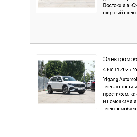
Востоке и в Ю
широкий спектр [
Электромоб
4 июня 2025 г
Yigang Automo
элегантности 
престижем, ка
и немецкими и
электромобилей.