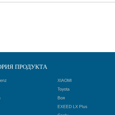
ОРИЯ ПРОДУКТА
Benz
XIAOMI
Toyota
n
Воя
EXEED LX Plus