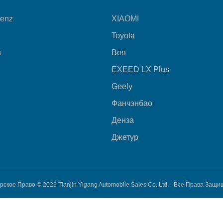
Benz
XIAOMI
Toyota
n
Воя
EXEED LX Plus
Geely
Фанчэнбао
Денза
Джетур
рское Право © 2026
Tianjin Yigang Automobile Sales Co.,Ltd. -
Все Права Защи