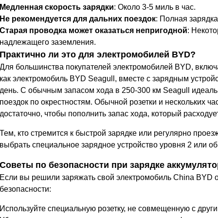
Медленная скорость зарядки
: Около 3-5 миль в час.
Не рекомендуется для дальних поездок
: Полная зарядка
Старая проводка может оказаться непригодной
: Некот
надлежащего заземления.
Практично ли это для электромобилей BYD?
Для большинства покупателей электромобилей BYD, включая
как электромобиль BYD Seagull, вместе с зарядным устрой
день. С обычным запасом хода в 250-300 км Seagull идеаль
поездок по окрестностям. Обычной розетки и нескольких ча
достаточно, чтобы пополнить запас хода, который расходует
Тем, кто стремится к быстрой зарядке или регулярно прое
выбрать специальное зарядное устройство уровня 2 или о
Советы по безопасности при зарядке аккумулят
Если вы решили заряжать свой электромобиль China BYD о
безопасности:
Используйте специальную розетку, не совмещенную с друг