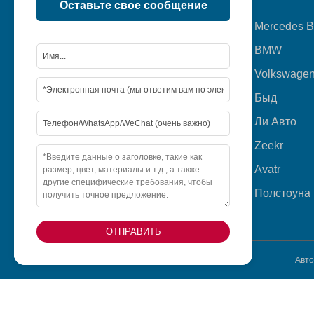
Оставьте свое сообщение
Главная
Mercedes 
BMW
Продукция
Volkswage
О нас
Быд
Видео
Ли Авто
Новости
Zeekr
Свяжитесь с нами
Avatr
Полстоуна
ОТПРАВИТЬ
Авто