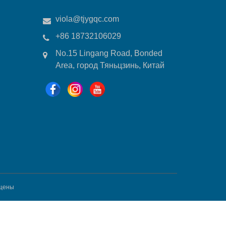
viola@tjygqc.com
+86 18732106029
No.15 Lingang Road, Bonded
Area, город Тяньцзинь, Китай
щены