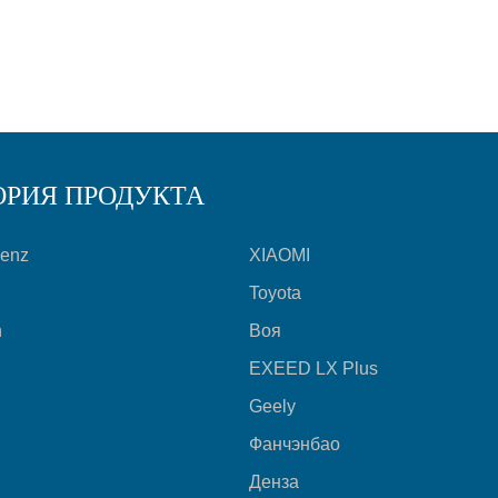
ОРИЯ ПРОДУКТА
Benz
XIAOMI
Toyota
n
Воя
EXEED LX Plus
Geely
Фанчэнбао
Денза