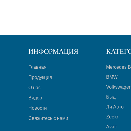
ИНФОРМАЦИЯ
КАТЕГ
Главная
Mercedes 
BMW
Продукция
Volkswage
О нас
Быд
Видео
Ли Авто
Новости
Zeekr
Свяжитесь с нами
Avatr