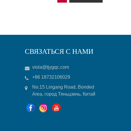
СВЯЗАТЬСЯ С НАМИ
viola@tjygqc.com
+86 18732106029
No.15 Lingang Road, Bonded
Area, город Тяньцзинь, Китай