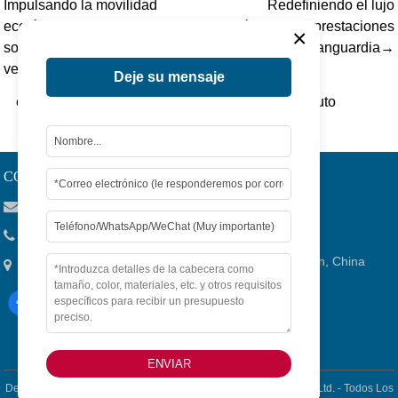
Impulsando la movilidad
Redefiniendo el lujo
ecológica mundial con
eléctrico con prestaciones
×
soluciones fiables para
de vanguardia→
vehículos eléctricos
Deje su mensaje
etiqueta：
su 7 xiaomi
,
xiaomi su 7 ultra
,
zeekr auto
CONTACTO
Viola@tjygqc.com
+86 18732106029
No.15 Lingang Road, Bonded Area,Ciudad De Tianjin, China
ENVIAR
Derechos De Autor © 2026
Tianjin Yigang Automobile Sales Co.,Ltd. -
Todos Los