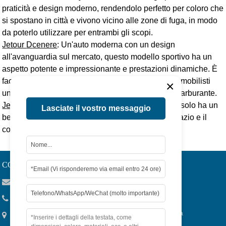
praticità e design moderno, rendendolo perfetto per coloro che
si spostano in città e vivono vicino alle zone di fuga, in modo
da poterlo utilizzare per entrambi gli scopi.
J
etour
D
cenere
: Un'auto moderna con un design
all'avanguardia sul mercato, questo modello sportivo ha un
aspetto potente e impressionante e prestazioni dinamiche. È
facile da usare e divertente, per garantire agli automobilisti
×
una buona esperienza di guida risparmiando sul carburante.
J
etour
T
2
: Il T2 è un elegante SUV ibrido che non solo ha un
Lasciate il vostro messaggio
bell'aspetto, ma non compromette nemmeno lo spazio e il
comfort della guida urbana.
CONTATTATECI
Viola@tjygqc.com
+86 18732106029
No.15 Lingang Road, Bonded Area, Tianjin City, Cina