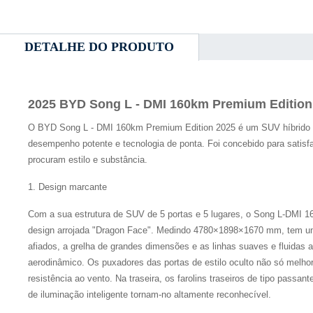
DETALHE DO PRODUTO
2025 BYD Song L - DMI 160km Premium Edition
O BYD Song L - DMI 160km Premium Edition 2025 é um SUV híbrido 
desempenho potente e tecnologia de ponta. Foi concebido para satis
procuram estilo e substância.
1. Design marcante
Com a sua estrutura de SUV de 5 portas e 5 lugares, o Song L-DMI 
design arrojada "Dragon Face". Medindo 4780×1898×1670 mm, tem um
afiados, a grelha de grandes dimensões e as linhas suaves e fluidas 
aerodinâmico. Os puxadores das portas de estilo oculto não só mel
resistência ao vento. Na traseira, os farolins traseiros de tipo passan
de iluminação inteligente tornam-no altamente reconhecível.