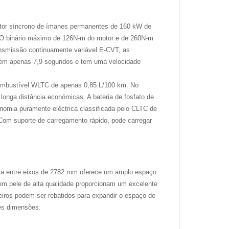
tor síncrono de ímanes permanentes de 160 kW de
 O binário máximo de 126N-m do motor e de 260N-m
nsmissão continuamente variável E-CVT, as
 em apenas 7,9 segundos e tem uma velocidade
mbustível WLTC de apenas 0,85 L/100 km. No
longa distância económicas. A bateria de fosfato de
onomia puramente eléctrica classificada pelo CLTC de
Com suporte de carregamento rápido, pode carregar
ncia entre eixos de 2782 mm oferece um amplo espaço
em pele de alta qualidade proporcionam um excelente
eiros podem ser rebatidos para expandir o espaço de
des dimensões.