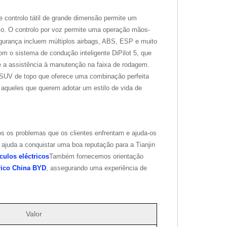
e controlo tátil de grande dimensão permite um
ulo. O controlo por voz permite uma operação mãos-
gurança incluem múltiplos airbags, ABS, ESP e muito
 o sistema de condução inteligente DiPilot 5, que
 a assistência à manutenção na faixa de rodagem.
UV de topo que oferece uma combinação perfeita
a aqueles que querem adotar um estilo de vida de
os os problemas que os clientes enfrentam e ajuda-os
ajuda a conquistar uma boa reputação para a Tianjin
culos eléctricos
Também fornecemos orientação
rico China BYD
, assegurando uma experiência de
Valor