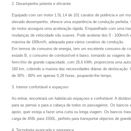
2. Desempenho potente e eficiente
Equipado com um motor 1.5L L4 de 101 cavalos de potência e um mo
elevado desempenho, oferece uma experiência de condução perfeita.
do motor assegura uma aceleração rápida. Emparelhado com uma tra
mudanças de velocidade são suaves. Pode acelerar dos 0 - 100km/h
máxima de 180km/h, adequada para vários cenários de condução.
Em termos de consumo de energia, tem um excelente consumo de co
estado B, o consumo de combustível é baixo, tornando as viagens de 
ferro-lítio de grande capacidade, com 26,6 kWh, proporciona uma aut
160 km, cobrindo a maioria das necessidades diárias de deslocação. 
de 30% - 80% em apenas 0,28 horas, poupando-lhe tempo.
3. Interior confortável e espaçoso
Ao entrar, encontrará um habitáculo espaçoso e confortável. A distâ
para as pernas e para a cabeça de todos os passageiros. Os bancos 
apoio, quer esteja a fazer uma curta ou longa viagem. Os bancos tras
carga de 459L para 1550L, perfeito para transportar objectos de gran
4. Tecnologia avançada e segurança