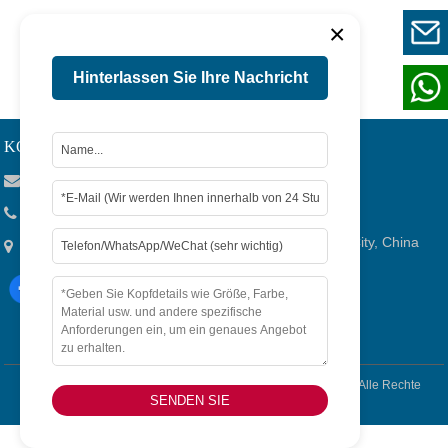
×
1
Seite 1 / 1
Hinterlassen Sie Ihre Nachricht
KONTAKTIEREN SIE UNS
Viola@tjygqc.com
+86 18732106029
Nr. 15 Lingang Road, Verbundenes Gebiet, Tianjin City, China
Copyright © 2026
Tianjin Yigang Automobile Sales Co.,Ltd. -
Alle Rechte
SENDEN SIE
Vorbehalten