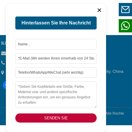
×
1
Seite 1 / 1
Hinterlassen Sie Ihre Nachricht
KONTAKTIEREN SIE UNS
Viola@tjygqc.com
+86 18732106029
Nr. 15 Lingang Road, Verbundenes Gebiet, Tianjin City, China
Copyright © 2026
Tianjin Yigang Automobile Sales Co.,Ltd. -
Alle Rechte
SENDEN SIE
Vorbehalten