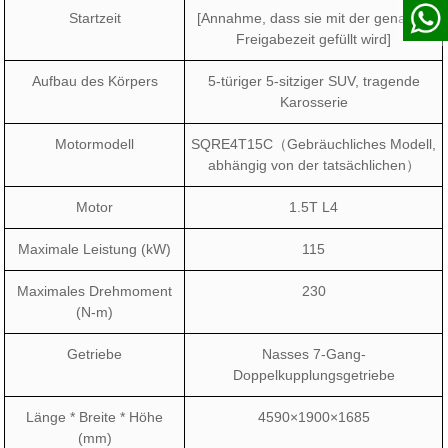
Startzeit
[Annahme, dass sie mit der genauen
Freigabezeit gefüllt wird]
Aufbau des Körpers
5-türiger 5-sitziger SUV, tragende
Karosserie
Motormodell
SQRE4T15C（Gebräuchliches Modell,
abhängig von der tatsächlichen）
Motor
1.5T L4
Maximale Leistung (kW)
115
Maximales Drehmoment
230
(N-m)
Getriebe
Nasses 7-Gang-
Doppelkupplungsgetriebe
Länge * Breite * Höhe
4590×1900×1685
(mm)