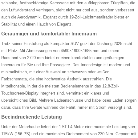
schlanke, fastbackförmige Karosserie mit den aufklappbaren Türgriffen, die
den Luftwiderstand verringern, sieht nicht nur cool aus, sondern verbessert
auch die Aerodynamik. Ergänzt durch 19-Zoll-Leichtmetallräder bietet er
Stabilität und einen Hauch von Eleganz.
Geräumiger und komfortabler Innenraum
Trotz seiner Einstufung als kompakter SUV geizt der Dasheng 2025 nicht
mit Platz. Mit Abmessungen von 4590×1900×1685 mm und einem
Radstand von 2720 mm bietet er einen komfortablen und geräumigen
Innenraum für Sie und Ihre Passagiere. Das Innendesign ist modern und
minimalistisch, mit einer Auswahl an schwarzen oder weißen
Farbschemata, die eine hochwertige Ästhetik ausstrahlen. Die
Mittelkonsole, in der die meisten Bedienelemente in das 12,8-Zoll-
Touchscreen-Display integriert sind, vermittelt ein klares und
übersichtliches Bild. Mehrere Ladeanschlüsse und kabelloses Laden sorgen
dafür, dass Ihre Geräte während der Fahrt immer mit Strom versorgt sind.
Beeindruckende Leistung
Unter der Motorhaube liefert der 1.5T L4 Motor eine maximale Leistung von
115kW (156 PS) und ein maximales Drehmoment von 230 N-m. Gepaart mit