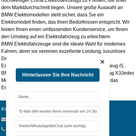
hochwertiger
China Elektrofahrzeug
s zu Preisen, die unter
dem Marktdurchschnitt liegen. Unsere große Auswahl an
BMW Elektromodellen stellt sicher, dass Sie ein
Elektromodell finden, das Ihren Bedürfnissen entspricht. Wir
bieten Ihnen einen umfassenden Kundenservice, um Ihnen
den Umstieg auf ein Elektrofahrzeug zu erleichtern.
BMW Elektrofahrzeuge sind die ideale Wahl für modernes
Fahren, denn sie vereinen exzellente Leistung, luxuriöses
Design und das Engagement für eine nachhaltige
×
Entwicklung. Ob es sich um das
BMW Elektrofahrzeug i5
,
BMW Elektrofahrzeug i3
, oder
BMW Elektrofahrzeug X3
Jedes
Hinterlassen Sie Ihre Nachricht
Modell ist ein Beweis für den Innovationsgeist und das
Engagement von BMW im Umweltmanagement.
KONTAKTIEREN SIE UNS
Viola@tjygqc.com
+86 18732106029