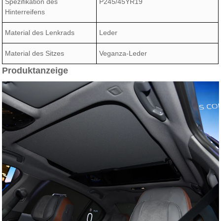
Spezifikation des
P245/45YR19
Hinterreifens
Material des Lenkrads
Leder
Material des Sitzes
Veganza-Leder
Produktanzeige