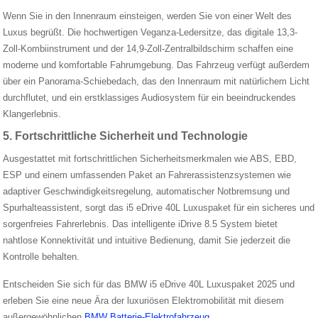
Wenn Sie in den Innenraum einsteigen, werden Sie von einer Welt des
Luxus begrüßt. Die hochwertigen Veganza-Ledersitze, das digitale 13,3-
Zoll-Kombiinstrument und der 14,9-Zoll-Zentralbildschirm schaffen eine
moderne und komfortable Fahrumgebung. Das Fahrzeug verfügt außerdem
über ein Panorama-Schiebedach, das den Innenraum mit natürlichem Licht
durchflutet, und ein erstklassiges Audiosystem für ein beeindruckendes
Klangerlebnis.
5. Fortschrittliche Sicherheit und Technologie
Ausgestattet mit fortschrittlichen Sicherheitsmerkmalen wie ABS, EBD,
ESP und einem umfassenden Paket an Fahrerassistenzsystemen wie
adaptiver Geschwindigkeitsregelung, automatischer Notbremsung und
Spurhalteassistent, sorgt das i5 eDrive 40L Luxuspaket für ein sicheres und
sorgenfreies Fahrerlebnis. Das intelligente iDrive 8.5 System bietet
nahtlose Konnektivität und intuitive Bedienung, damit Sie jederzeit die
Kontrolle behalten.
Entscheiden Sie sich für das BMW i5 eDrive 40L Luxuspaket 2025 und
erleben Sie eine neue Ära der luxuriösen Elektromobilität mit diesem
außergewöhnlichen
BMW Batterie-Elektrofahrzeug
.