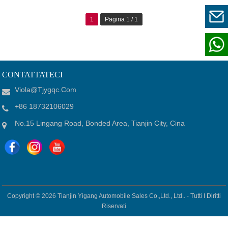
1
Pagina 1 / 1
CONTATTATECI
Viola@tjygqc.com
+86 18732106029
No.15 Lingang Road, Bonded Area, Tianjin City, Cina
Copyright © 2026
Tianjin Yigang Automobile Sales Co.,Ltd., Ltd.. -
Tutti I Diritti
Riservati