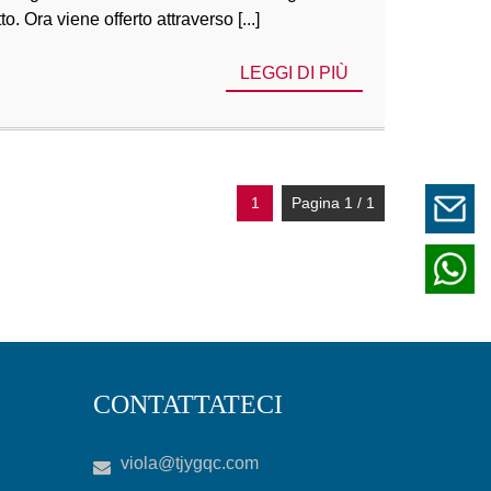
. Ora viene offerto attraverso [...]
LEGGI DI PIÙ
1
Pagina 1 / 1
CONTATTATECI
viola@tjygqc.com