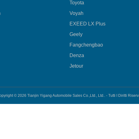
Toyota
n
Voyah
EXEED LX Plus
Geely
Fangchengbao
Denza
i
Jetour
opyright © 2026
Tianjin Yigang Automobile Sales Co.,Ltd., Ltd.. -
Tutti I Diritti Riserv