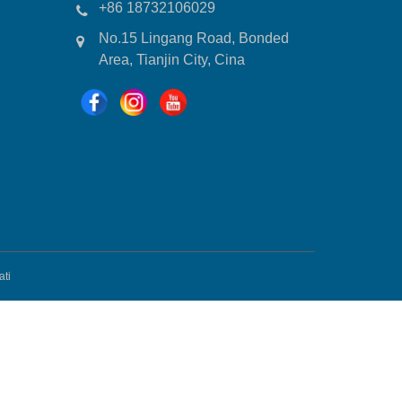
+86 18732106029
No.15 Lingang Road, Bonded
Area, Tianjin City, Cina
ati