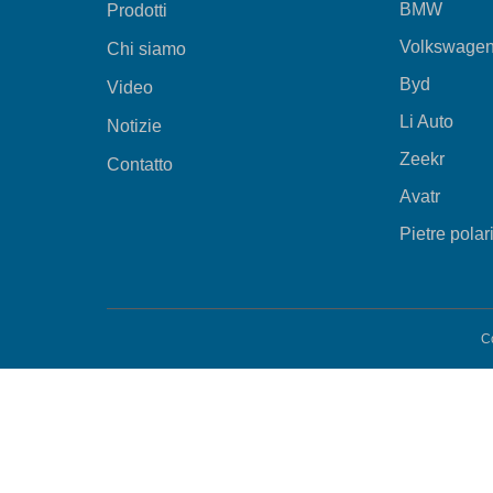
BMW
Prodotti
Volkswage
Chi siamo
Byd
Video
Li Auto
Notizie
Zeekr
Contatto
Avatr
Pietre polar
C