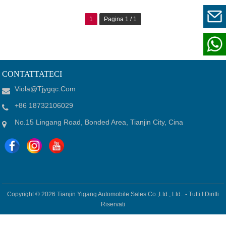
1
Pagina 1 / 1
CONTATTATECI
Viola@tjygqc.com
+86 18732106029
No.15 Lingang Road, Bonded Area, Tianjin City, Cina
Copyright © 2026
Tianjin Yigang Automobile Sales Co.,Ltd., Ltd.. -
Tutti I Diritti
Riservati