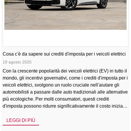
Cosa c'è da sapere sui crediti d'imposta per i veicoli elettrici
19 agosto 2025
Con la crescente popolarità dei veicoli elettrici (EV) in tutto il
mondo, gli incentivi governativi, come i crediti d'imposta per i
veicoli elettrici, svolgono un ruolo cruciale nell'aiutare gli
automobilisti a passare dalle auto tradizionali alle alternative
più ecologiche. Per molti consumatori, questi crediti
d'imposta possono ridurre significativamente il costo iniziale
del possesso di un veicolo elettrico, rendendo modelli come
la Volkswagen ID.4 elettrica, la [...]
LEGGI DI PIÙ