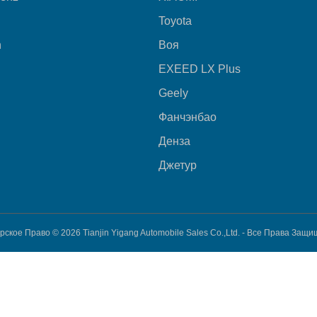
Toyota
n
Воя
EXEED LX Plus
Geely
Фанчэнбао
Денза
Джетур
рское Право © 2026
Tianjin Yigang Automobile Sales Co.,Ltd. -
Все Права Защи