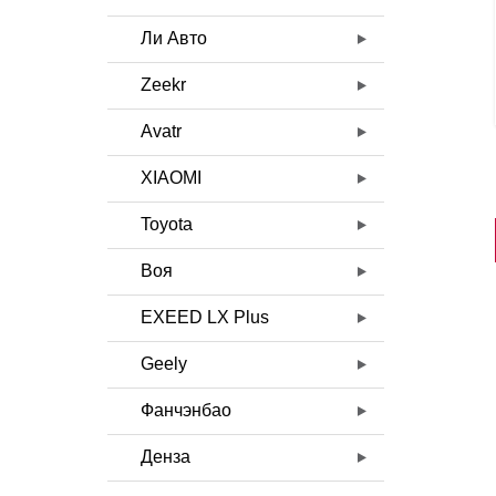
Ли Авто
Zeekr
Avatr
XIAOMI
Toyota
Воя
EXEED LX Plus
Geely
Фанчэнбао
Денза