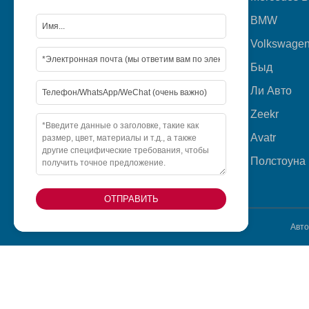
BMW
Продукция
Volkswage
О нас
Быд
Видео
Ли Авто
Новости
Zeekr
Свяжитесь с нами
Avatr
Полстоуна
ОТПРАВИТЬ
Авто