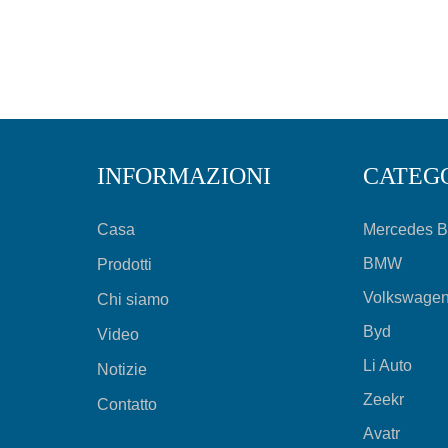
INFORMAZIONI
CATEG
Casa
Mercedes 
BMW
Prodotti
Volkswage
Chi siamo
Byd
Video
Li Auto
Notizie
Zeekr
Contatto
Avatr