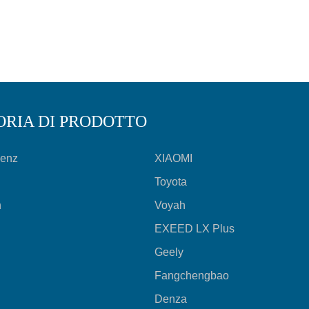
ORIA DI PRODOTTO
Benz
XIAOMI
Toyota
n
Voyah
EXEED LX Plus
Geely
Fangchengbao
Denza