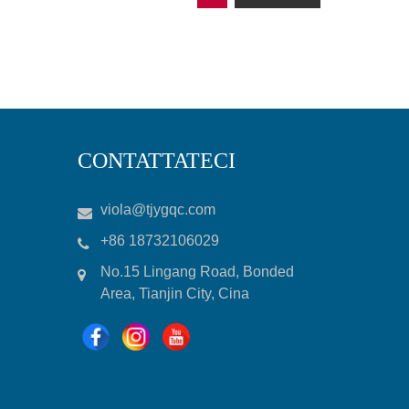
CONTATTATECI
viola@tjygqc.com
+86 18732106029
No.15 Lingang Road, Bonded
Area, Tianjin City, Cina